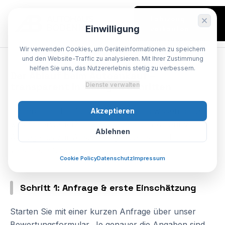
Fahrzeug
Einwilligung
verkaufen
Wir verwenden Cookies, um Geräteinformationen zu speichern
SPEZIALIST BODENHEIM
und den Website-Traffic zu analysieren. Mit Ihrer Zustimmung
helfen Sie uns, das Nutzererlebnis stetig zu verbessern.
Der
Ablauf
beim
Autoankauf
–
transparent
in
wenigen
Schritten
Dienste verwalten
Sie möchten Ihr Auto verkaufen und wissen genau,
Akzeptieren
was Sie erwartet? Hier sehen Sie den Ablauf von der
Ablehnen
Anfrage bis zur Auszahlung – klar, schnell und ohne
versteckte Gebühren.
Cookie Policy
Datenschutz
Impressum
Schritt 1: Anfrage & erste Einschätzung
Starten Sie mit einer kurzen Anfrage über unser
Bewertungsformular. Je genauer die Angaben sind