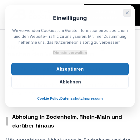
Fahrzeug
Einwilligung
verkaufen
Wir verwenden Cookies, um Geräteinformationen zu speichern
SPEZIALIST BODENHEIM
und den Website-Traffic zu analysieren. Mit Ihrer Zustimmung
helfen Sie uns, das Nutzererlebnis stetig zu verbessern.
Abholung,
Übergabe,
Abmeldung:
Wir
machen
den
Verkauf
bequem
Dienste verwalten
Keine Zeit für Inserate, Probefahrten und
Akzeptieren
Behördenwege? Wir holen Ihr Fahrzeug ab und
Ablehnen
wickeln die Übergabe sauber ab – auf Wunsch
inklusive Abmeldung.
Cookie Policy
Datenschutz
Impressum
Abholung in Bodenheim, Rhein-Main und
darüber hinaus