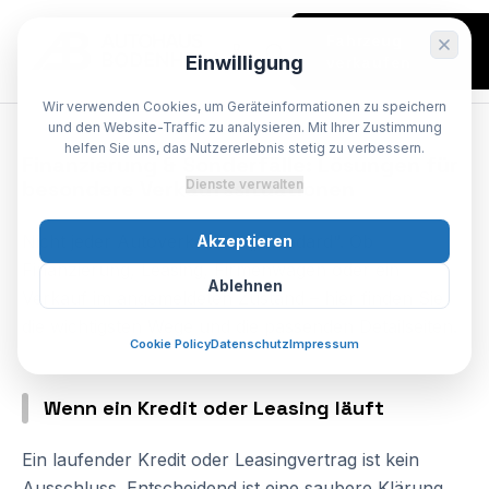
Fahrzeug
Einwilligung
verkaufen
Wir verwenden Cookies, um Geräteinformationen zu speichern
SPEZIALIST BODENHEIM
und den Website-Traffic zu analysieren. Mit Ihrer Zustimmung
helfen Sie uns, das Nutzererlebnis stetig zu verbessern.
Finanzierung
&
Sonderfälle:
Lösungen
für
besondere
Verkaufssituationen
Dienste verwalten
Nicht jeder Autoverkauf ist „Standard“. Ob
Akzeptieren
Finanzierung, Leasing, Firmenwagen oder ein
Ablehnen
Verkauf im angemeldeten Zustand – hier finden Sie
die wichtigsten Wege und die passenden Detailseiten.
Cookie Policy
Datenschutz
Impressum
Wenn ein Kredit oder Leasing läuft
Ein laufender Kredit oder Leasingvertrag ist kein
Ausschluss. Entscheidend ist eine saubere Klärung