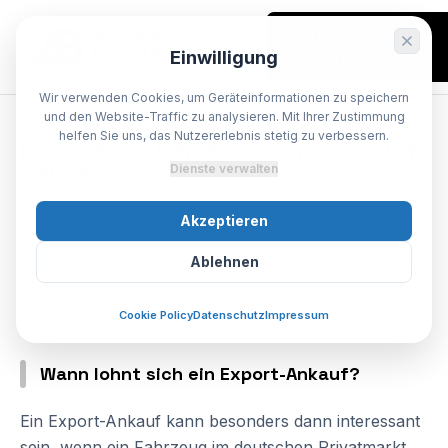
Fahrzeug
Einwilligung
verkaufen
Wir verwenden Cookies, um Geräteinformationen zu speichern
SPEZIALIST BODENHEIM
und den Website-Traffic zu analysieren. Mit Ihrer Zustimmung
helfen Sie uns, das Nutzererlebnis stetig zu verbessern.
Export-Ankauf:
Ihr
Auto
ist
im
Ausland
oft
mehr
wert
Dienste verwalten
Hohe Laufleistung, älteres Baujahr oder wenig
Akzeptieren
gefragt in Deutschland? Im Exportmarkt kann Ihr
Ablehnen
Fahrzeug deutlich attraktiver sein. Wir prüfen, ob ein
Export-Ankauf für Sie sinnvoll ist.
Cookie Policy
Datenschutz
Impressum
Wann lohnt sich ein Export-Ankauf?
Ein Export-Ankauf kann besonders dann interessant
sein, wenn ein Fahrzeug im deutschen Privatmarkt