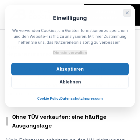
Fahrzeug
Einwilligung
verkaufen
Wir verwenden Cookies, um Geräteinformationen zu speichern
SPEZIALIST BODENHEIM
und den Website-Traffic zu analysieren. Mit Ihrer Zustimmung
helfen Sie uns, das Nutzererlebnis stetig zu verbessern.
Auto
ohne
TÜV
verkaufen
–
ohne
Reparaturstress
Dienste verwalten
Der TÜV ist abgelaufen oder die Mängelliste ist lang?
Akzeptieren
Sie müssen nicht erst reparieren, um zu verkaufen.
Ablehnen
Wir kaufen Fahrzeuge auch ohne gültige HU an –
fair und transparent.
Cookie Policy
Datenschutz
Impressum
Ohne TÜV verkaufen: eine häufige
Ausgangslage