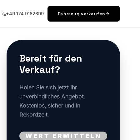
+49 174 9182899
Fahrzeug verkaufen
Bereit für den
Verkauf?
Holen Sie sich jetzt Ihr
unverbindliches Angebot.
Kostenlos, sicher und in
Rekordzeit.
WERT ERMITTELN