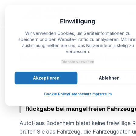
Uns
Einwilligung
Wir verwenden Cookies, um Geräteinformationen zu
speichern und den Website-Traffic zu analysieren. Mit Ihre
SPEZIALIST BODENHEIM
Zustimmung helfen Sie uns, das Nutzererlebnis stetig zu
verbessern.
Rückgabe-
und
Reklamatio
Dienste verwalten
Informationen zu Rückgaben, Reklamat
Akzeptieren
Ablehnen
Fahrzeugkauf bei AutoHaus Bodenheim.
Cookie Policy
Datenschutz
Impressum
Rückgabe bei mangelfreien Fahrzeug
AutoHaus Bodenheim bietet keine freiwillige 
prüfen Sie das Fahrzeug, die Fahrzeugdaten u