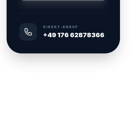
DIREKT-ANRUF
+49 176 62878366