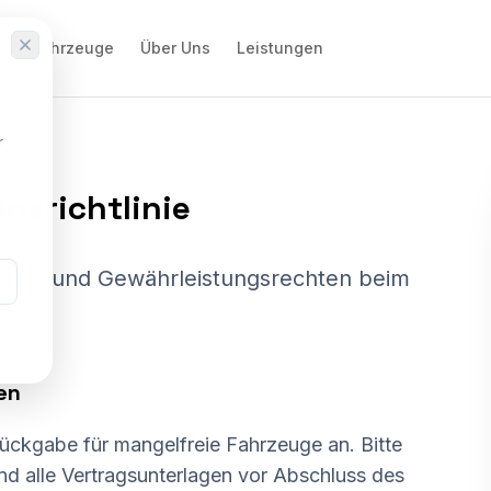
ere Fahrzeuge
Über Uns
Leistungen
r
nsrichtlinie
ionen und Gewährleistungsrechten beim
en
Rückgabe für mangelfreie Fahrzeuge an. Bitte
nd alle Vertragsunterlagen vor Abschluss des