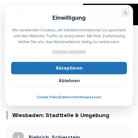
Fahrzeug
Einwilligung
verkaufen
Wir verwenden Cookies, um Geräteinformationen zu speichern
SPEZIALIST BODENHEIM
und den Website-Traffic zu analysieren. Mit Ihrer Zustimmung
helfen Sie uns, das Nutzererlebnis stetig zu verbessern.
Auto
verkaufen
in
Wiesbaden
–
bequem
und
transparent
Dienste verwalten
Wiesbaden ist vielfältig – vom Pendlerfahrzeug bis
Akzeptieren
zum gepflegten Premium-Modell. Wir bewerten Ihr
Ablehnen
Auto fair, zahlen sicher aus und bieten auf Wunsch
Abholung im gesamten Stadtgebiet.
Cookie Policy
Datenschutz
Impressum
Wiesbaden: Stadtteile & Umgebung
Biebrich, Schierstein
1