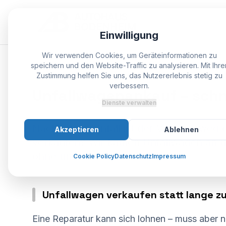
Uns
Einwilligung
Wir verwenden Cookies, um Geräteinformationen zu
speichern und den Website-Traffic zu analysieren. Mit Ihre
SPEZIALIST BODENHEIM
Zustimmung helfen Sie uns, das Nutzererlebnis stetig zu
verbessern.
Unfallwagenankauf
–
schn
Dienste verwalten
Nach einem Unfall ist der Verkaufsweg o
Akzeptieren
Ablehnen
verkaufen? Wir kaufen Unfallwagen an 
ohne unnötigen Aufwand für Sie.
Cookie Policy
Datenschutz
Impressum
Unfallwagen verkaufen statt lange zu
Eine Reparatur kann sich lohnen – muss aber n