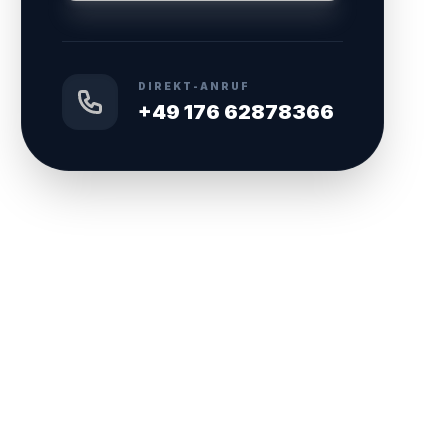
DIREKT-ANRUF
+49 176 62878366