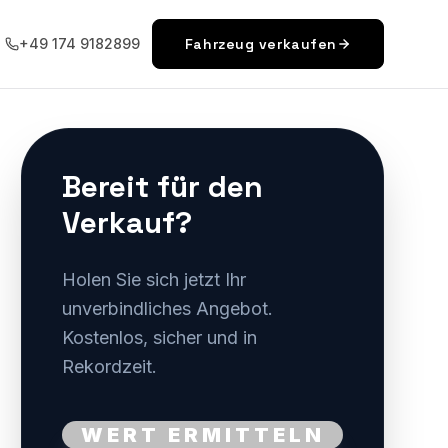
+49 174 9182899
Fahrzeug verkaufen
Bereit für den
Verkauf?
Holen Sie sich jetzt Ihr
unverbindliches Angebot.
Kostenlos, sicher und in
Rekordzeit.
WERT ERMITTELN