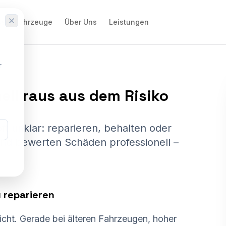
ere Fahrzeuge
Über Uns
Leistungen
r
ell
raus
aus
dem
Risiko
ft unklar: reparieren, behalten oder
und bewerten Schäden professionell –
 reparieren
icht. Gerade bei älteren Fahrzeugen, hoher