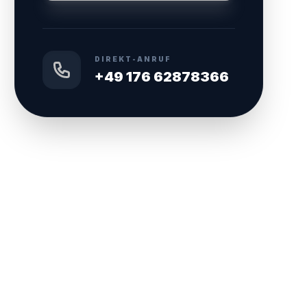
DIREKT-ANRUF
+49 176 62878366