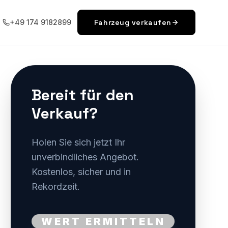
+49 174 9182899
Fahrzeug verkaufen
Bereit für den
Verkauf?
Holen Sie sich jetzt Ihr
unverbindliches Angebot.
Kostenlos, sicher und in
Rekordzeit.
WERT ERMITTELN