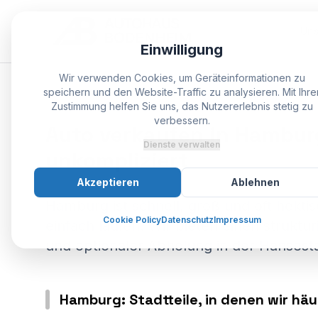
Uns
Einwilligung
Wir verwenden Cookies, um Geräteinformationen zu
speichern und den Website-Traffic zu analysieren. Mit Ihre
SPEZIALIST BODENHEIM
Zustimmung helfen Sie uns, das Nutzererlebnis stetig zu
verbessern.
Auto
verkaufen
in
Hambur
Dienste verwalten
unkompliziert
Akzeptieren
Ablehnen
Hamburg ist schnell, groß und oft hekt
Cookie Policy
Datenschutz
Impressum
einfach laufen. Wir bieten einen struktu
und optionaler Abholung in der Hansest
Hamburg: Stadtteile, in denen wir hä