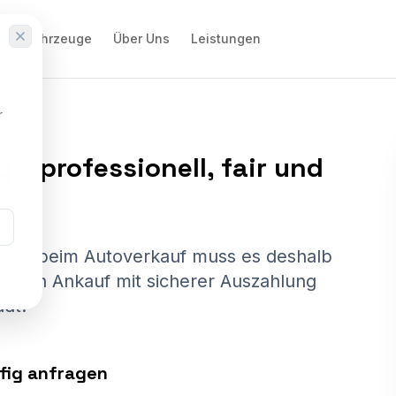
ere Fahrzeuge
Über Uns
Leistungen
r
g
–
professionell,
fair
und
isch – beim Autoverkauf muss es deshalb
rierten Ankauf mit sicherer Auszahlung
adt.
ufig anfragen