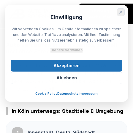
Fahrzeug
Einwilligung
verkaufen
Wir verwenden Cookies, um Geräteinformationen zu speichern
SPEZIALIST BODENHEIM
und den Website-Traffic zu analysieren. Mit Ihrer Zustimmung
helfen Sie uns, das Nutzererlebnis stetig zu verbessern.
Auto
verkaufen
in
Köln
–
seriös,
schnell
und
ohne
Stress
Dienste verwalten
Sie möchten Ihr Auto in Köln verkaufen? Wir bieten
Akzeptieren
einen professionellen Ankauf mit klarer Bewertung,
Ablehnen
sicherer Auszahlung und optionaler Abholung – in
der ganzen Domstadt.
Cookie Policy
Datenschutz
Impressum
In Köln unterwegs: Stadtteile & Umgebung
Innenstadt, Deutz, Südstadt
1